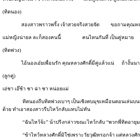
(ทิดนอง)
สองสาวพราวพริ้ง เจ้าสวยจริงสวยจัด ขอถามคุณหลวงชัด
แม่หญิงน่ายล ละก็สองคนนี้ คนไหนกันที่ เป็นคู่หมาย
(ทิดพ่วง)
ไอ้นองเอ๋ยเพื่อนรัก คุณหลวงศักดิ์มีคู่แล้วแน่ ถ้างั้นนางน
(ลูกคู่)
เอ่ชา เอ๊ช้า ชา ฉ่า ชา หน่อยแม่
ทิดนองถีบทิดพ่วงเบาๆ เป็นเชิงตบมุขเหมือนตอนเล่นบนเวที เ
ด้วย ทำเอาสองสาวรีบไหว้กลับแทบไม่ทัน
“ฉันไหว้จ้ะ” น้าปริงกล่าวขณะไหว้กลับ “พวกพี่ทิดอายุมากกว
“ข้าไหว้หลวงศักดิ์มิใช่เพราะวัยวุฒิหรอกจ้า แต่หลวงศักดิ์น