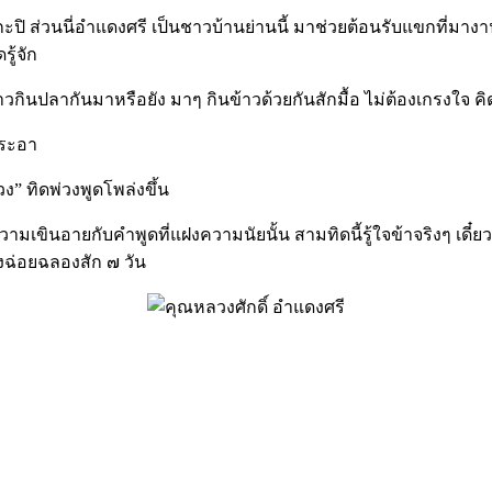
ส่วนนี่อำแดงศรี เป็นชาวบ้านย่านนี้ มาช่วยต้อนรับแขกที่มางา
ู้จัก
ินปลากันมาหรือยัง มาๆ กินข้าวด้วยกันสักมื้อ ไม่ต้องเกรงใจ คิดเ
งระอา
ทิดพ่วงพูดโพล่งขึ้น
มเขินอายกับคำพูดที่แฝงความนัยนั้น สามทิดนี้รู้ใจข้าจริง
ลงฉ่อยฉลองสัก ๗ วัน