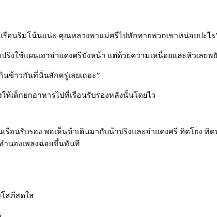
่เรือนริมโน้นแน่ะ คุณหลวงพาแม่ศรีไปทักทายพวกเขาหน่อยปะไร
ิงใช้แผนเอาอำแดงศรีบังหน้า แต่ด้วยความเหนื่อยและหิวเลยพย
าวกันที่นั่นสักครู่เลยเถอะ”
่งให้เด็กยกอาหารไปที่เรือนรับรองหลังนั้นโดยไว
นรับรอง พอเห็นข้าเดินมากับน้าปริงและอำแดงศรี ทิดโยง ทิดนอง
ยทำนองเพลงฉ่อยขึ้นทันที
โสภีสดใส
ร