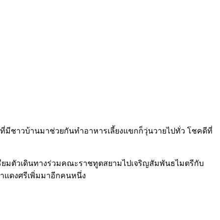
มีชาวบ้านมาช่วยกันทำอาหารเลี้ยงแขกก็วุ่นวายไปทั่ว โชคดีที่
ียมตัวเดินทางร่วมคณะราชทูตสยามไปเจริญสัมพันธไมตรีกับ
ำแดงศรีเพิ่มมาอีกคนหนึ่ง