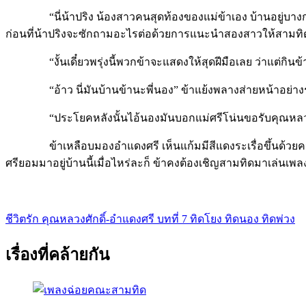
“นี่น้าปริง น้องสาวคนสุดท้องของแม่ข้าเอง บ้านอยู่บางกะปิ 
ก่อนที่น้าปริงจะซักถามอะไรต่อด้วยการแนะนำสองสาวให้สามทิดร
“งั้นเดี๋ยวพรุ่งนี้พวกข้าจะแสดงให้สุดฝีมือเลย ว่าแต่กินข้าวก
“อ้าว นี่มันบ้านข้านะพี่นอง” ข้าแย้งพลางส่ายหน้าอย่า
“ประโยคหลังนั้นไอ้นองมันบอกแม่ศรีโน่นขอรับคุณหลวง” 
ข้าเหลือบมองอำแดงศรี เห็นแก้มมีสีแดงระเรื่อขึ้นด้วยควา
ศรียอมมาอยู่บ้านนี้เมื่อไหร่ละก็ ข้าคงต้องเชิญสามทิดมาเล่นเพ
ชีวิตรัก คุณหลวงศักดิ์-อำแดงศรี บทที่ 7 ทิดโยง ทิดนอง ทิดพ่วง
แนะแนว
เรื่อง
เรื่องที่คล้ายกัน