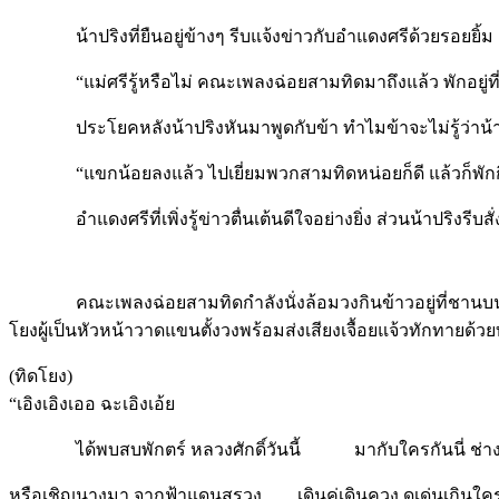
น้าปริงที่ยืนอยู่ข้างๆ รีบแจ้งข่าวกับอำแดงศรีด้วยรอยยิ้ม
“แม่ศรีรู้หรือไม่ คณะเพลงฉ่อยสามทิดมาถึงแล้ว พักอยู่ที
ประโยคหลังน้าปริงหันมาพูดกับข้า ทำไมข้าจะไม่รู้ว่าน้าปร
“แขกน้อยลงแล้ว ไปเยี่ยมพวกสามทิดหน่อยก็ดี แล้วก็พักกินข้
อำแดงศรีที่เพิ่งรู้ข่าวตื่นเต้นดีใจอย่างยิ่ง ส่วนน้าปริงรีบสั
คณะเพลงฉ่อยสามทิดกำลังนั่งล้อมวงกินข้าวอยู่ที่ชานบนเรือ
โยงผู้เป็นหัวหน้าวาดแขนตั้งวงพร้อมส่งเสียงเจื้อยแจ้วทักทายด้ว
(ทิดโยง)
“เอิงเอิงเออ ฉะเอิงเอ้ย
ได้พบสบพักตร์ หลวงศักดิ์วันนี้ มากับใครกันนี่ ช่าง
หรือเชิญนางมา จากฟ้าแดนสรวง เดินคู่เดินควง ดูเด่นเกินใค