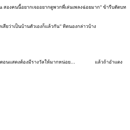
น สองคนนี้อยากเจออยากดูพวกพี่เล่นเพลงฉ่อยมาก” ข้ารีบตัดบท
สียว่าเป็นบ้านตัวเองก็แล้วกัน” ทิดนองกล่าวบ้าง
ๆ เดี๋ยวตอนแสดงต้องมีรางวัลให้มากหน่อย… แล้วถ้าอำแดง