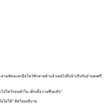
ามทิดจะยกมือไหว้ทักทายข้าแล้วเลยไปถึงน้าปริงกับอำแดงศรี
ไปไหว้ก่อนทำไม เด็กเมื่อวานซืนแท้ๆ”
อไม่ได้” ทิดโยงอธิบาย